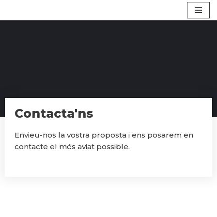
Saltar
al
contenido
Contacta'ns
Envieu-nos la vostra proposta i ens posarem en
contacte el més aviat possible.